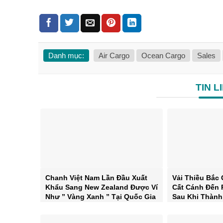
Danh mục:
Air Cargo
Ocean Cargo
Sales
TIN L
Chanh Việt Nam Lần Đầu Xuất
Vải Thiều Bắc 
Khẩu Sang New Zealand Được Ví
Cất Cánh Đến 
Như ” Vàng Xanh ” Tại Quốc Gia
Sau Khi Thành
Này
Houston – Tex