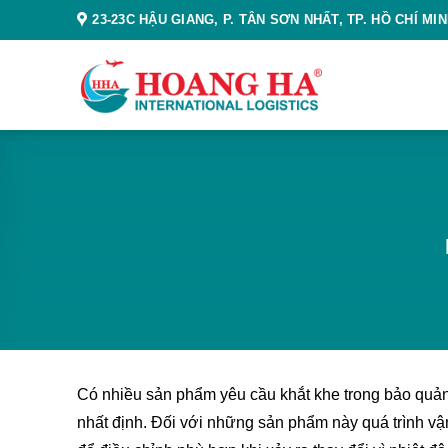
Skip
23-23C HẬU GIANG, P. TÂN SƠN NHẤT, TP. HỒ CHÍ MI
to
content
Có nhiều sản phẩm yêu cầu khắt khe trong bảo quản 
nhất định. Đối với những sản phẩm này quá trình vậ