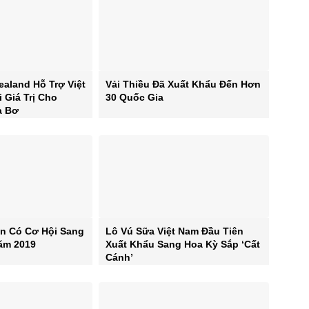
ealand Hỗ Trợ Việt
Vải Thiều Đã Xuất Khẩu Đến Hơn
 Giá Trị Cho
30 Quốc Gia
à Bơ
n Có Cơ Hội Sang
Lô Vú Sữa Việt Nam Đầu Tiên
Năm 2019
Xuất Khẩu Sang Hoa Kỳ Sắp ‘cất
Cánh’