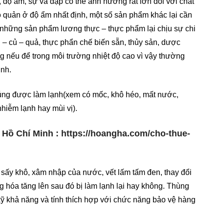
ộ, độ ẩm, sự va đập có thể ảnh hưởng rất lớn đối với chất
uản ở độ ẩm nhất định, một số sản phẩm khác lại cần
ó những sản phẩm lương thực – thực phẩm lại chịu sự chi
 – củ – quả, thực phẩn chế biến sẵn, thủy sản, dược
nếu để trong môi trường nhiệt độ cao vì vậy thường
ịnh.
húng được làm lạnh(xem có mốc, khô héo, mất nước,
hiễm lạnh hay mùi vị).
. Hồ Chí Minh :
https://hoangha.com/cho-thue-
sấy khô, xâm nhập của nước, vết lấm tấm đen, thay đổi
ng hóa tăng lên sau đó bị làm lạnh lại hay không. Thùng
ỹ khả năng và tính thích hợp với chức năng bảo vệ hàng