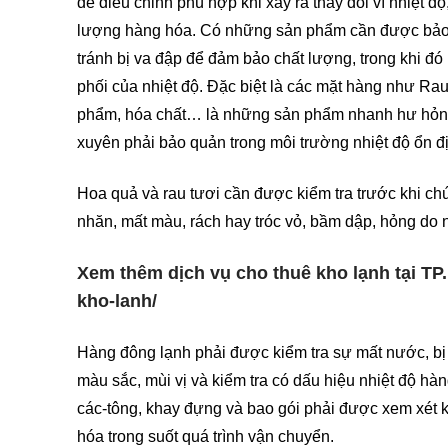
để điều chỉnh phù hợp khi xảy ra thay đổi vì nhiệt đ
lượng hàng hóa. Có những sản phẩm cần được bảo q
tránh bị va đập để đảm bảo chất lượng, trong khi đ
phối của nhiệt độ. Đặc biệt là các mặt hàng như Rau
phẩm, hóa chất… là những sản phẩm nhanh hư hỏng 
xuyên phải bảo quản trong môi trường nhiệt độ ổn đ
Hoa quả và rau tươi cần được kiểm tra trước khi c
nhăn, mất màu, rách hay tróc vỏ, bầm dập, hỏng do n
Xem thêm dịch vụ cho thuê kho lạnh tại TP
kho-lanh/
Hàng đông lạnh phải được kiểm tra sự mất nước, bị 
màu sắc, mùi vị và kiểm tra có dấu hiệu nhiệt độ hà
các-tông, khay đựng và bao gói phải được xem xét k
hóa trong suốt quá trình vận chuyển.