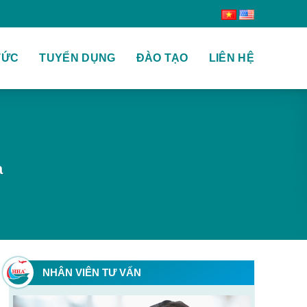
TỨC
TUYỂN DỤNG
ĐÀO TẠO
LIÊN HỆ
a
NHÂN VIÊN TƯ VẤN