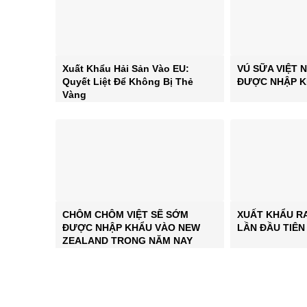
Xuất Khẩu Hải Sản Vào EU:
VÚ SỮA VIỆT 
Quyết Liệt Để Không Bị Thẻ
ĐƯỢC NHẬP K
Vàng
CHÔM CHÔM VIỆT SẼ SỚM
XUẤT KHẨU R
ĐƯỢC NHẬP KHẨU VÀO NEW
LẦN ĐẦU TIÊN
ZEALAND TRONG NĂM NAY