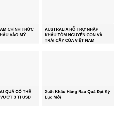
NAM CHÍNH THỨC
AUSTRALIA HỖ TRỢ NHẬP
HẢU VÀO MỸ
KHẨU TÔM NGUYÊN CON VÀ
TRÁI CÂY CỦA VIỆT NAM
AU QUẢ CÓ THỂ
Xuất Khẩu Hàng Rau Quả Đạt Kỷ
 VƯỢT 3 TỈ USD
Lục Mới