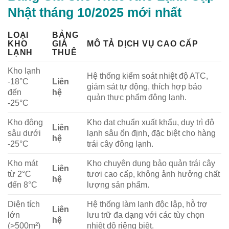
Nhật tháng 10/2025 mới nhất
LOẠI
BẢNG
KHO
GIÁ
MÔ TẢ DỊCH VỤ CAO CẤP
LẠNH
THUÊ
Kho lạnh
Hệ thống kiểm soát nhiệt độ ATC,
-18°C
Liên
giám sát tự động, thích hợp bảo
đến
hệ
quản thực phẩm đông lạnh.
-25°C
Kho đông
Kho đạt chuẩn xuất khẩu, duy trì độ
Liên
sâu dưới
lạnh sâu ổn định, đặc biệt cho hàng
hệ
-25°C
trái cây đông lạnh.
Kho mát
Kho chuyên dụng bảo quản trái cây
Liên
từ 2°C
tươi cao cấp, không ảnh hưởng chất
hệ
đến 8°C
lượng sản phẩm.
Diện tích
Hệ thống làm lạnh độc lập, hỗ trợ
Liên
lớn
lưu trữ đa dạng với các tùy chọn
hệ
(>500m²)
nhiệt độ riêng biệt.