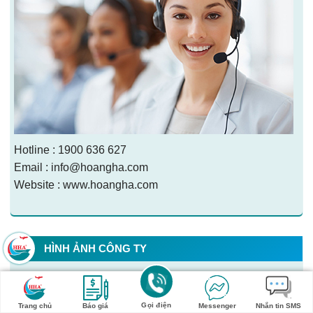
Hotline : 1900 636 627
Email : info@hoangha.com
Website : www.hoangha.com
HÌNH ẢNH CÔNG TY
Gọi điện
Trang chủ
Báo giá
Messenger
Nhắn tin SMS