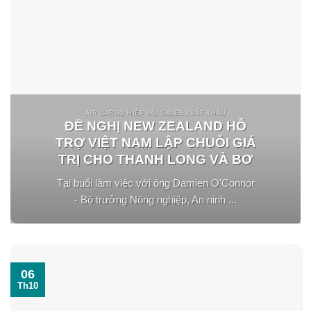
AIR CARGO HIỆP HỘI SALES XUẤT KHẨU
ĐỀ NGHỊ NEW ZEALAND HỖ
TRỢ VIỆT NAM LẬP CHUỖI GIÁ
TRỊ CHO THANH LONG VÀ BƠ
Tại buổi làm việc với ông Damien O'Connor
- Bộ trưởng Nông nghiệp, An ninh ...
06
Th10