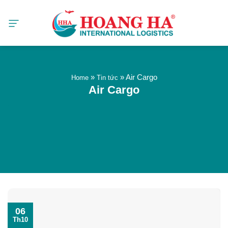
Skip
to
content
»
»
Air Cargo
Home
Tin tức
Air Cargo
06
Th10