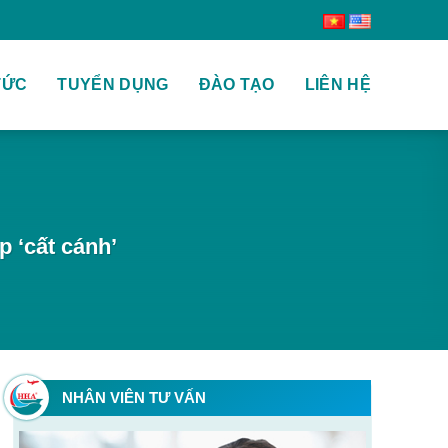
TỨC
TUYỂN DỤNG
ĐÀO TẠO
LIÊN HỆ
 ‘cất cánh’
NHÂN VIÊN TƯ VẤN