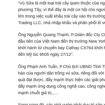
“Vú Sữa là một loại trái cây quen thuộc của ng
phương Tây, vì thế đây là một cơ hội cho ngư
lớn trong việc xuất khẩu trái cây vào thị tr
Trading LLC, nhà nhập khẩu và phân phối lô v
Ông Nguyễn Quang Thạnh, P.Giám đốc Cty CP 
đầu tiên của Việt Nam đến thị trường New York
khởi hành từ chuyến bay Cathay CX764 khởi 
đến Mỹ lúc 6h05 ngày 27/12”.
Ông Phạm Anh Tuấn, P.Chủ tịch UBND Tỉnh Tiề
hào của người dân trồng vú sữa, riêng đối với 
quả đạt được, đẩy mạnh thực hiện các giải ph
đẩy mạnh ứng dụng công nghệ cao, công nghệ s
mạnh chuỗi giá trị.,…
Song song đó, các nhà vườn phải duy trì sản 