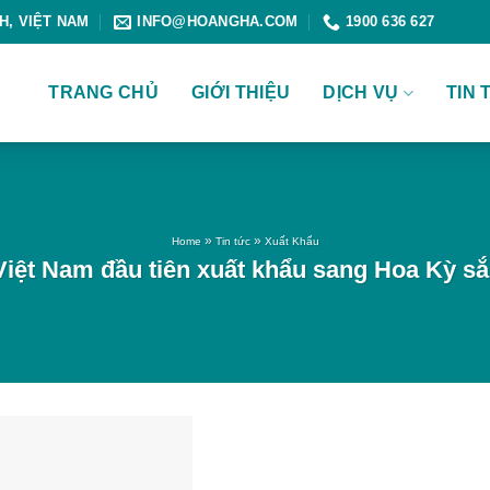
NH, VIỆT NAM
INFO@HOANGHA.COM
1900 636 627
TRANG CHỦ
GIỚI THIỆU
DỊCH VỤ
TIN 
»
»
Home
Tin tức
Xuất Khẩu
Việt Nam đầu tiên xuất khẩu sang Hoa Kỳ sắp