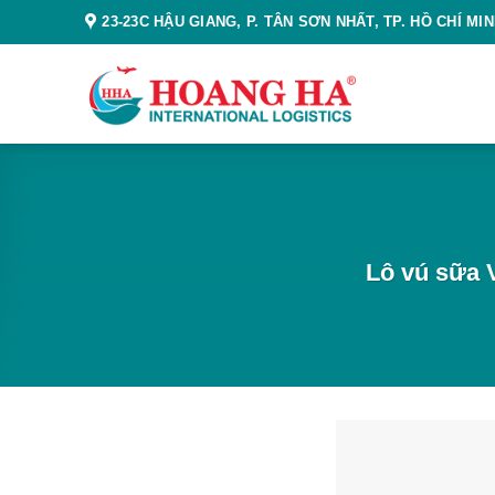
Skip
23-23C HẬU GIANG, P. TÂN SƠN NHẤT, TP. HỒ CHÍ MI
to
content
Lô vú sữa 