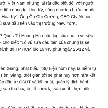
ười Việt Nam nhưng lại rất đặc biệt đối với người
ời tiêu dùng tại Hoa Kỳ, cũng như tạo bước ngoặt
ường Hoa Kỳ”, Ông Ôn Chí Cường, CEO Cty Alchon
ú sữa đầu tiên vào thị trường New YorK.
Quốc Tế Hoàng Hà nhận logistic cho lô vú sữa
 cho biết: “Lô vú sữa đầu tiên của chúng ta sẽ
hành tại TP.HCM lúc 19h45 phút ngày 26/12 và
n Giang, phát biểu: “Sự kiện hôm nay, là niềm tự
Tiền Giang, thời gian tới sẽ phát huy hơn nữa kết
áp đầu tư CSHT và kỹ thuật, quản lý dịch bệnh,
au thu hoạch, tổ chức lại sản xuất, thực hiện
xuất đảm bảo chất lượng, tiêu chuẩn xuất khẩu vú