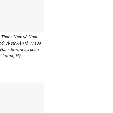
n Thanh Nam và Ngài
đổi về sự kiện lô vú sữa
ệt Nam được nhập khẩu
hị trường Mỹ