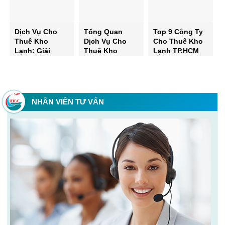
Dịch Vụ Cho
Tổng Quan
Top 9 Công Ty
Thuê Kho
Dịch Vụ Cho
Cho Thuê Kho
Lạnh: Giải
Thuê Kho
Lạnh TP.HCM
Pháp Tối Ưu
Lạnh: Giải Đáp
Đánh Giá & Lựa
Bảo Quản Hàng
Chi Tiết Về Các
Chọn Tối Ưu
Hóa Mùa Nắng
Loại Kho
Nóng Và Cao
Điểm
NHÂN VIÊN TƯ VẤN