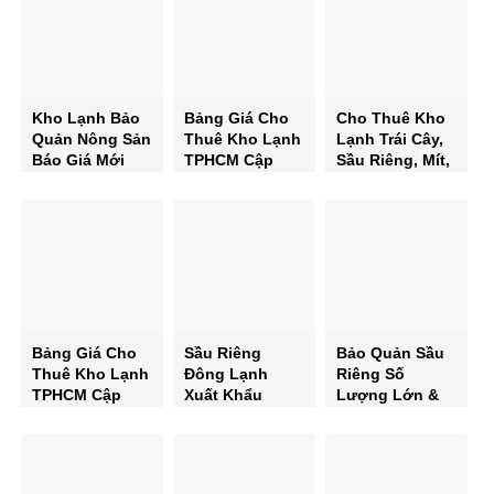
Kho Lạnh Bảo
Bảng Giá Cho
Cho Thuê Kho
Quản Nông Sản
Thuê Kho Lạnh
Lạnh Trái Cây,
Báo Giá Mới
TPHCM Cập
Sầu Riêng, Mít,
Nhất 2025 Kho
Nhật Năm 2025
Táo Tân Cương
Lạnh Chất
Chi Tiết & Mới
Tại TP.HCM
Lượng Cao
Nhất
Bảng Giá
10/2025 Tốt
Nhất
Bảng Giá Cho
Sầu Riêng
Bảo Quản Sầu
Thuê Kho Lạnh
Đông Lạnh
Riêng Số
TPHCM Cập
Xuất Khẩu
Lượng Lớn &
Nhật Năm 2025
Thông Tin &
Quy Trình Đóng
Chi Tiết & Mới
Tiêu Chuẩn
Gói Hàng Đông
Nhất
Mới Nhất 2025
Lạnh Chuẩn
Xuất Khẩu