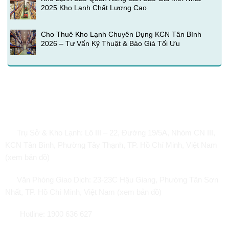
2025 Kho Lạnh Chất Lượng Cao
Cho Thuê Kho Lạnh Chuyên Dụng KCN Tân Bình
2026 – Tư Vấn Kỹ Thuật & Báo Giá Tối Ưu
Hoàng Hà International Logistics
Trụ Sở & Kho Lạnh:
Lô III – 22, Đường 19/5A, Nhóm CN III,
KCN Tân Bình, Phường Tây Thạnh, TP. Hồ Chí Minh, Việt Nam
(xem bản đồ)
Văn Phòng Giao Dịch:
23-23C Hậu Giang, Phường Tân Sơn
Nhất, TP. Hồ Chí Minh, Việt Nam (xem bản đồ)
Hotline: 1900 636 627