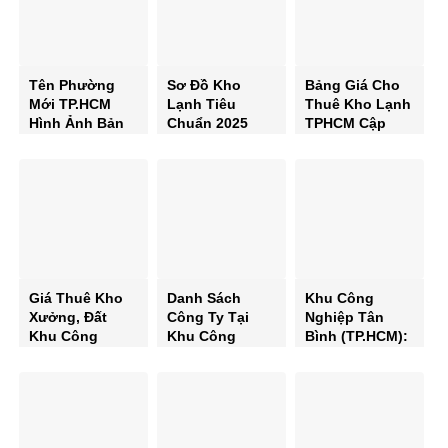
Tên Phường
Sơ Đồ Kho
Bảng Giá Cho
Mới TP.HCM
Lạnh Tiêu
Thuê Kho Lạnh
Hình Ảnh Bản
Chuẩn 2025
TPHCM Cập
Đồ Phường Xã
Cấu Tạo Và
Nhật Năm 2025
Mới
Nguyên Lý
Chi Tiết & Mới
Hoạt Động
Nhất
Giá Thuê Kho
Danh Sách
Khu Công
Xưởng, Đất
Công Ty Tại
Nghiệp Tân
Khu Công
Khu Công
Bình (TP.HCM):
Nghiệp Tân
Nghiệp Tân
Từ A-Z Thông
Bình TP.HCM
Bình TP. Hồ Chí
Tin Vị Trí,
Cập Nhật Mới
Minh Mới Nhất
Doanh Nghiệp
Nhất 2025
& Tiềm Năng
Phát Triển