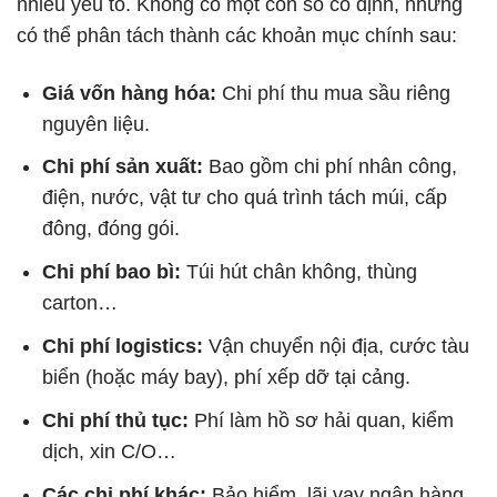
nhiều yếu tố. Không có một con số cố định, nhưng
có thể phân tách thành các khoản mục chính sau:
Giá vốn hàng hóa:
Chi phí thu mua sầu riêng
nguyên liệu.
Chi phí sản xuất:
Bao gồm chi phí nhân công,
điện, nước, vật tư cho quá trình tách múi, cấp
đông, đóng gói.
Chi phí bao bì:
Túi hút chân không, thùng
carton…
Chi phí logistics:
Vận chuyển nội địa, cước tàu
biển (hoặc máy bay), phí xếp dỡ tại cảng.
Chi phí thủ tục:
Phí làm hồ sơ hải quan, kiểm
dịch, xin C/O…
Các chi phí khác:
Bảo hiểm, lãi vay ngân hàng,